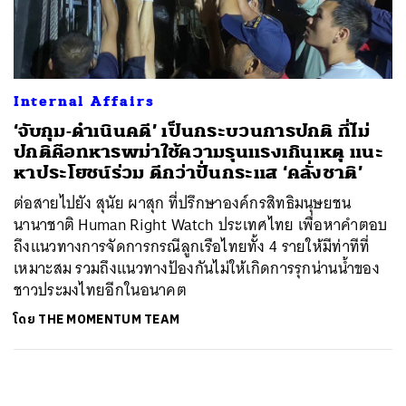
ค้นหา
SHARE
TWEET
LINE
EMAIL
Internal Affairs
‘จับกุม-ดำเนินคดี’ เป็นกระบวนการปกติ ที่ไม่
ปกติคือทหารพม่าใช้ความรุนแรงเกินเหตุ แนะ
หาประโยชน์ร่วม ดีกว่าปั่นกระแส ‘คลั่งชาติ’
ต่อสายไปยัง สุนัย ผาสุก ที่ปรึกษาองค์กรสิทธิมนุษยชน
นานาชาติ Human Right Watch ประเทศไทย เพื่อหาคำตอบ
ถึงแนวทางการจัดการกรณีลูกเรือไทยทั้ง 4 รายให้มีท่าทีที่
เหมาะสม รวมถึงแนวทางป้องกันไม่ให้เกิดการรุกน่านน้ำของ
ชาวประมงไทยอีกในอนาคต
โดย
THE MOMENTUM TEAM