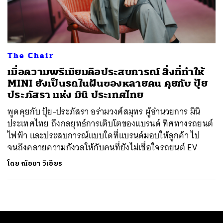
ค้นหา
SHARE
TWEET
LINE
EMAIL
The Chair
เมื่อความพรีเมียมคือประสบการณ์ สิ่งที่ทำให้
MINI ยังเป็นรถในฝันของหลายคน คุยกับ ปุ้ย
ประภัสรา แห่ง มินิ ประเทศไทย
พูดคุยกับ ปุ้ย-ประภัสรา อร่ามวงศ์สมุทร ผู้อำนวยการ มินิ
ประเทศไทย ถึงกลยุทธ์การเติบโตของแบรนด์ ทิศทางรถยนต์
ไฟฟ้า และประสบการณ์แบบใดที่แบรนด์มอบให้ลูกค้า ไป
จนถึงคลายความกังวลให้กับคนที่ยังไม่เชื่อใจรถยนต์ EV
โดย
ณัชชา วิเชียร