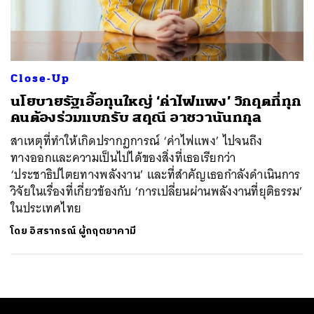
ค้นหา
SHARE
TWEET
LINE
EMAIL
Close-Up
นโยบายรัฐเอื้อทุนใหญ่ ‘ค่าไฟแพง’ วิกฤตที่ทุก
คนต้องร่วมแบกรับ สฤณี อาชวานันทกุล
สาเหตุที่ทำให้เกิดปรากฏการณ์ ‘ค่าไฟแพง’ ไปจนถึง
ทางออกและความเป็นไปได้ของสิ่งที่เธอเรียกว่า
‘ประชาธิปไตยทางพลังงาน’ และที่สำคัญเธอกำลังดำเนินการ
วิจัยในเรื่องที่เกี่ยวข้องกับ ‘การเปลี่ยนผ่านพลังงานที่ยุติธรรม’
ในประเทศไทย
โดย
อิสรากรณ์ ผู้กฤตยาคามี