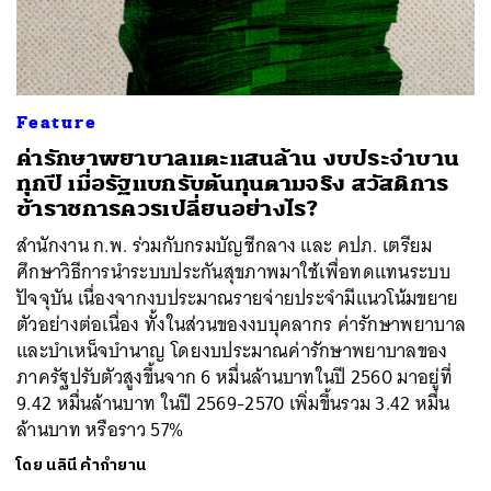
Feature
ค่ารักษาพยาบาลแตะแสนล้าน งบประจำบาน
ทุกปี เมื่อรัฐแบกรับต้นทุนตามจริง สวัสดิการ
ข้าราชการควรเปลี่ยนอย่างไร?
สำนักงาน ก.พ. ร่วมกับกรมบัญชีกลาง และ คปภ. เตรียม
ศึกษาวิธีการนำระบบประกันสุขภาพมาใช้เพื่อทดแทนระบบ
ปัจจุบัน เนื่องจากงบประมาณรายจ่ายประจำมีแนวโน้มขยาย
ตัวอย่างต่อเนื่อง ทั้งในส่วนของงบบุคลากร ค่ารักษาพยาบาล
และบำเหน็จบำนาญ โดยงบประมาณค่ารักษาพยาบาลของ
ภาครัฐปรับตัวสูงขึ้นจาก 6 หมื่นล้านบาทในปี 2560 มาอยู่ที่
9.42 หมื่นล้านบาท ในปี 2569-2570 เพิ่มขึ้นรวม 3.42 หมื่น
ล้านบาท หรือราว 57%
ค้นหา
โดย
นลินี ค้ากำยาน
SHARE
TWEET
LINE
EMAIL