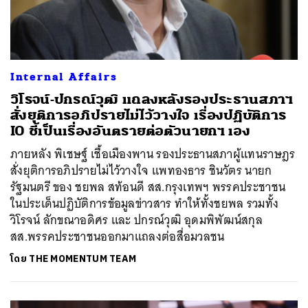
Internal Affairs
วิโรจน์-ปกรณ์วุฒิ แถลงหลังรองประธานสภาฯ
สั่งยุติการอภิปรายไม่ไว้วางใจ เรื่องปฏิบัติการ
IO ชี้เป็นเรื่องอันตรายต่อตัวนายกฯ เอง
ภายหลัง พิเชษฐ์ เชื้อเมืองพาน รองประธานสภาผู้แทนราษฎร
สั่งยุติการอภิปรายไม่ไว้วางใจ แพทองธาร ชินวัตร นายก
รัฐมนตรี ของ ชยพล สท้อนดี สส.กรุงเทพฯ พรรคประชาชน
ในประเด็นปฏิบัติการข้อมูลข่าวสาร ทำให้ทั้งชยพล รวมทั้ง
วิโรจน์ ลักขณาอดิศร และ ปกรณ์วุฒิ อุดมพิพัฒน์สกุล
สส.พรรคประชาชนออกมาแถลงต่อสื่อมวลชน
โดย
THE MOMENTUM TEAM