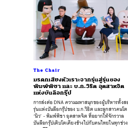
The Chair
มรดกเสียงหัวเราะจากรุ่นสู่รุ่นของ
พิมพ์พิชา และ บ.ก.วิธิต อุตสาหจิต
ค้
แห่งบันลือกรุ๊ป
การส่งต่อ DNA ความมหาสนุกของผู้บริหารทั้งส
รุ่นแห่งบันลือกรุ๊ปของ บ.ก.วิธิต และลูกสาวคนโต
‘นิว’ - พิมพ์พิชา อุตสาหจิต ที่อยากให้จักรวาล
บันลือกรุ๊ปเติบโตเคียงข้างไปกับคนไทยในทุกช่วง