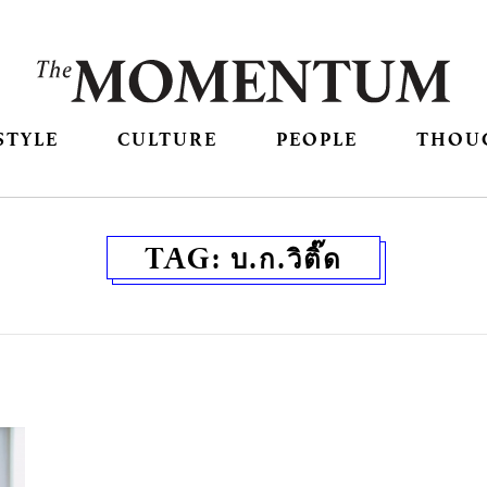
STYLE
CULTURE
PEOPLE
THOU
TAG:
บ.ก.วิติ๊ด