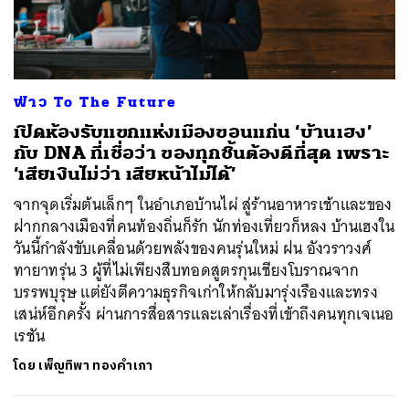
ค้นหา
ฟ่าว To The Future
SHARE
TWEET
LINE
EMAIL
เปิดห้องรับแขกแห่งเมืองขอนแก่น ‘บ้านเฮง’
กับ DNA ที่เชื่อว่า ของทุกชิ้นต้องดีที่สุด เพราะ
‘เสียเงินไม่ว่า เสียหน้าไม่ได้’
จากจุดเริ่มต้นเล็กๆ ในอำเภอบ้านไผ่ สู่ร้านอาหารเช้าและของ
ฝากกลางเมืองที่คนท้องถิ่นก็รัก นักท่องเที่ยวก็หลง บ้านเฮงใน
วันนี้กำลังขับเคลื่อนด้วยพลังของคนรุ่นใหม่ ฝน อังวราวงศ์
ทายาทรุ่น 3 ผู้ที่ไม่เพียงสืบทอดสูตรกุนเชียงโบราณจาก
บรรพบุรุษ แต่ยังตีความธุรกิจเก่าให้กลับมารุ่งเรืองและทรง
เสน่ห์อีกครั้ง ผ่านการสื่อสารและเล่าเรื่องที่เข้าถึงคนทุกเจเนอ
เรชัน
โดย
เพ็ญทิพา ทองคำเภา