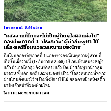
ค้นหา
Internal Affairs
SHARE
TWEET
LINE
EMAIL
“หลังจากนี้ไทยจะไม่เป็นผู้ใหญ่ใจดีอีกต่อไป”
กองทัพภาคที่ 1 ‘ประณาม’ ผู้นำกัมพูชา ใช้
เด็ก-สตรีรื้อแนวลวดหนามของไทย
ทีมโฆษกกองทัพภาคที่ 1 แถลงข่าวกรณีเหตุความวุ่นวายที่
เกิดขึ้นเมื่อวานนี้ (17 กันยายน 2568) บริเวณบ้านหนองหญ้า
แก้ว อำเภอโคกสูง จังหวัดสระแก้ว โดยฝ่ายกัมพูชานำกลุ่ม
มวลชน ทั้งเด็ก สตรี และพระสงฆ์ เข้ามารื้อลวดหนามที่ทหาร
ฝ่ายไทยตั้งแนวไว้ พร้อมทั้งมีการใช้ไม้ ตลอดจนยิงหนังสติ๊ก
มายังเจ้าหน้าที่ของฝ่ายไทย
โดย
THE MOMENTUM TEAM