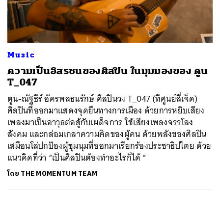
ค้นหา
SHARE
TWEET
LINE
EMAIL
Music
ความเป็นอิสรชนของศิลปิน ในมุมมองของ ตูน
T_047
ตูน-ณัฐธีร์ อัครพลธนรักษ์ ศิลปินวง T_047 (ทีศูนย์สี่เจ็ด)
ศิลปินที่ออกมาแสดงจุดยืนทางการเมือง ด้วยการหยิบเสียง
เพลงมาเป็นอาวุธต่อสู้กับเผด็จการ ใช้เสียงเพลงจรรโลง
สังคม และกล่อมเกลาความคิดของผู้คน ด้วยพลังของศิลปิน
เสมือนโล่ปกป้องผู้ชุมนุมที่ออกมาเรียกร้องประชาธิปไตย ด้วย
แนวคิดที่ว่า “เป็นศิลปินต้องทำอะไรก็ได้ ”
โดย
THE MOMENTUM TEAM