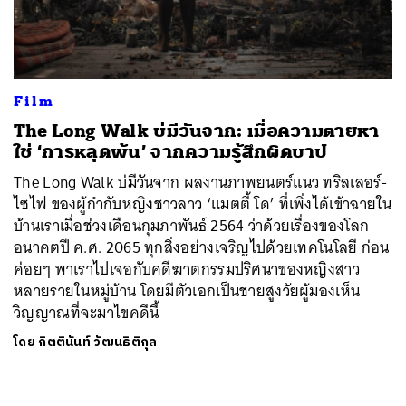
ค้นหา
Film
SHARE
TWEET
LINE
EMAIL
The Long Walk บ่มีวันจาก: เมื่อความตายหา
ใช่ ‘การหลุดพ้น’ จากความรู้สึกผิดบาป
The Long Walk บ่มีวันจาก ผลงานภาพยนตร์แนว ทริลเลอร์-
ไซไฟ ของผู้กำกับหญิงชาวลาว ‘แมตตี้ โด’ ที่เพิ่งได้เข้าฉายใน
บ้านเราเมื่อช่วงเดือนกุมภาพันธ์ 2564 ว่าด้วยเรื่องของโลก
อนาคตปี ค.ศ. 2065 ทุกสิ่งอย่างเจริญไปด้วยเทคโนโลยี ก่อน
ค่อยๆ พาเราไปเจอกับคดีฆาตกรรมปริศนาของหญิงสาว
หลายรายในหมู่บ้าน โดยมีตัวเอกเป็นชายสูงวัยผู้มองเห็น
วิญญาณที่จะมาไขคดีนี้
โดย
กิตตินันท์ วัฒนธิติกุล