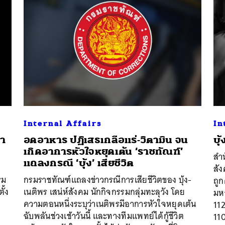
Internal Affairs
In
ณา
อดอาหาร ปฏิเสธเกลือแร่-วิตามิน จน
บุ
เกิดอาการหัวใจหยุดเต้น ‘ราชทัณฑ์’
สำน
แถลงกรณี ‘บุ้ง’ เสียชีวิต
สัง
นหา
รม
กรมราชทัณฑ์แถลงข่าวกรณีการเสียชีวิตของ บุ้ง-
ถู
SHARE
TWEET
LINE
EMAIL
ั้ง
เนติพร เสน่ห์สังคม นักกิจกรรมกลุ่มทะลุวัง โดย
มห
ความตอนหนึ่งระบุว่าเนติพรมีอาการหัวใจหยุดเต้น
112
ฉับพลันช่วงเช้าวันนี้ และทางทีมแพทย์ได้กู้ชีวิต
110