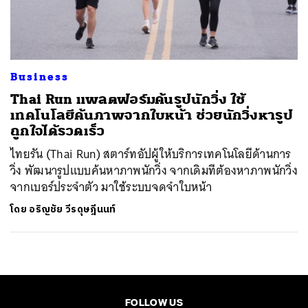
ค้นหา
SHARE
TWEET
LINE
EMAIL
Business
Thai Run แพลตฟอร์มค้นรูปนักวิ่ง ใช้
เทคโนโลยีค้นภาพจากใบหน้า ช่วยนักวิ่งหารูป
ถูกใจได้รวดเร็ว
ไทยรัน (Thai Run) สตาร์ทอัปผู้ให้บริการเทคโนโลยีด้านการ
วิ่ง พัฒนารูปแบบค้นหาภาพนักวิ่ง จากเดิมทีต้องหาภาพนักวิ่ง
จากเบอร์ประจำตัว มาใช้ระบบจดจำใบหน้า
โดย
อริญชัย วีรดุษฎีนนท์
FOLLOW US