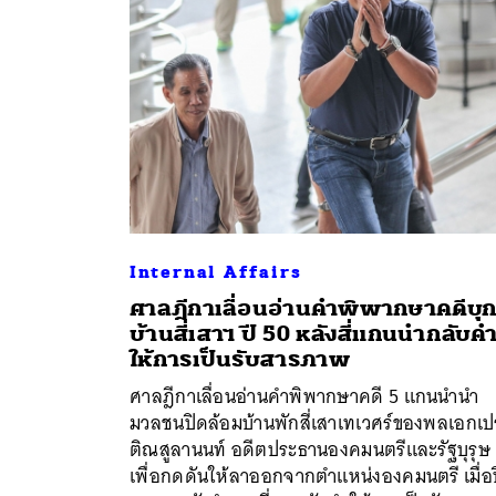
Internal Affairs
ศาลฎีกาเลื่อนอ่านคำพิพากษาคดีบุ
บ้านสี่เสาฯ ปี 50 หลังสี่แกนนำกลับค
ค้
ให้การเป็นรับสารภาพ
ศาลฎีกาเลื่อนอ่านคำพิพากษาคดี 5 แกนนำนำ
มวลชนปิดล้อมบ้านพักสี่เสาเทเวศร์ของพลเอกเ
ติณสูลานนท์ อดีตประธานองคมนตรีและรัฐบุรุษ
เพื่อกดดันให้ลาออกจากตำแหน่งองคมนตรี เมื่อป