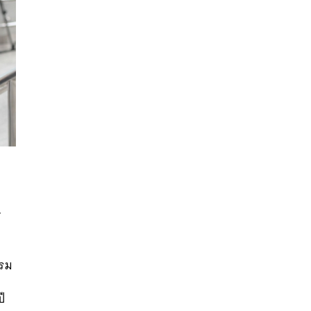
ก
ำ
นหา
SHARE
TWEET
LINE
EMAIL
ปรม
ี