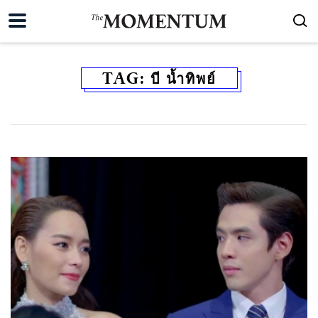
TAG:
บี น้ำทิพย์