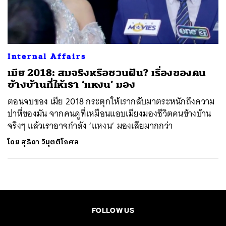
ค้นหา
SHARE
TWEET
LINE
EMAIL
Internal Affairs
เมีย 2018: สมจริงหรือชวนฝัน? เรื่องของคน
ข้างบ้านที่ให้เรา ‘แหงน’ มอง
ตอนจบของ เมีย 2018 กระตุกให้เรากลับมาตระหนักถึงความ
ปาหี่ของมัน จากคนดูที่เหมือนแอบเมียงมองชีวิตคนข้างบ้าน
จริงๆ แล้วเราอาจกำลัง ‘แหงน’ มองเสียมากกว่า
โดย
สุธิดา วิมุตติโกศล
FOLLOW US