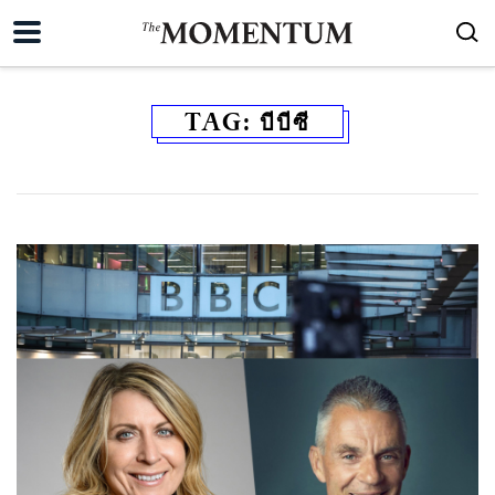
TAG:
บีบีซี