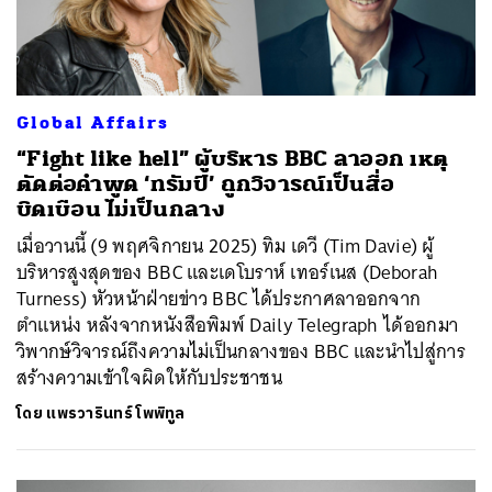
Global Affairs
“Fight like hell” ผู้บริหาร BBC ลาออก เหตุ
ตัดต่อคำพูด ‘ทรัมป์’ ถูกวิจารณ์เป็นสื่อ
บิดเบือน ไม่เป็นกลาง
เมื่อวานนี้ (9 พฤศจิกายน 2025) ทิม เดวี (Tim Davie) ผู้
บริหารสูงสุดของ BBC และเดโบราห์ เทอร์เนส (Deborah
Turness) หัวหน้าฝ่ายข่าว BBC ได้ประกาศลาออกจาก
ตำแหน่ง หลังจากหนังสือพิมพ์ Daily Telegraph ได้ออกมา
วิพากษ์วิจารณ์ถึงความไม่เป็นกลางของ BBC และนำไปสู่การ
สร้างความเข้าใจผิดให้กับประชาชน
โดย
แพรวารินทร์ โพพิทูล
ค้นหา
SHARE
TWEET
LINE
EMAIL