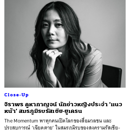
Close-Up
จิราพร คูหากาญจน์ นักข่าวหญิงประจำ ‘แนว
หน้า’ สมรภูมิรบรัสเซีย-ยูเครน
The Momentum พาทุกคนเปิดโลกของสื่อมวลชน และ
ประสบการณ์ ‘เฉียดตาย’ ในสมรภูมิรบของสงครามรัสเซีย-