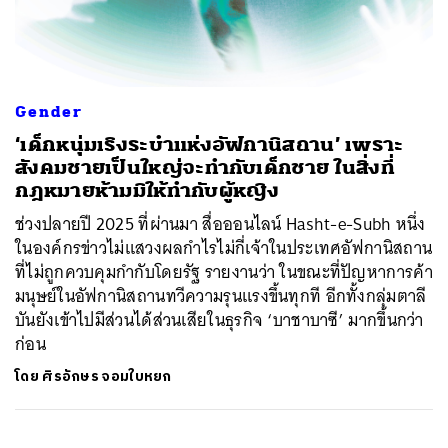
ค้นหา
Gender
SHARE
TWEET
LINE
EMAIL
‘เด็กหนุ่มเริงระบำแห่งอัฟกานิสถาน’ เพราะ
สังคมชายเป็นใหญ่จะทำกับเด็กชาย ในสิ่งที่
กฎหมายห้ามมิให้ทำกับผู้หญิง
ช่วงปลายปี 2025 ที่ผ่านมา สื่อออนไลน์ Hasht-e-Subh หนึ่ง
ในองค์กรข่าวไม่แสวงผลกำไรไม่กี่เจ้าในประเทศอัฟกานิสถาน
ที่ไม่ถูกควบคุมกำกับโดยรัฐ รายงานว่า ในขณะที่ปัญหาการค้า
มนุษย์ในอัฟกานิสถานทวีความรุนแรงขึ้นทุกที อีกทั้งกลุ่มตาลี
บันยังเข้าไปมีส่วนได้ส่วนเสียในธุรกิจ ‘บาชาบาซี’ มากขึ้นกว่า
ก่อน
โดย
ศิรอักษร จอมใบหยก