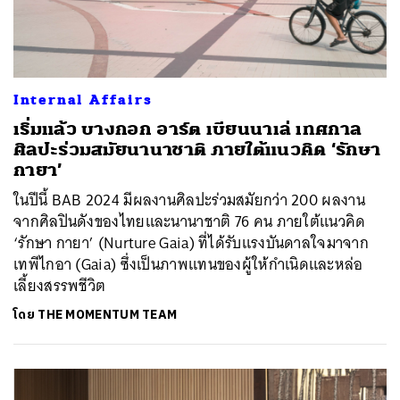
Internal Affairs
เริ่มแล้ว บางกอก อาร์ต เบียนนาเล่ เทศกาล
ศิลปะร่วมสมัยนานาชาติ ภายใต้แนวคิด ‘รักษา
กายา’
ในปีนี้ BAB 2024 มีผลงานศิลปะร่วมสมัยกว่า 200 ผลงาน
จากศิลปินดังของไทยและนานาชาติ 76 คน ภายใต้แนวคิด
‘รักษา กายา’ (Nurture Gaia) ที่ได้รับแรงบันดาลใจมาจาก
เทพีไกอา (Gaia) ซึ่งเป็นภาพแทนของผู้ให้กำเนิดและหล่อ
เลี้ยงสรรพชีวิต
โดย
THE MOMENTUM TEAM
ค้นหา
SHARE
TWEET
LINE
EMAIL