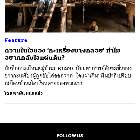
Feature
ความในใจของ ‘กะเหรี่ยงบางกลอย’ ทำไม
อยากกลับใจแผ่นดิน?
บันทึกการเยือนหมู่บ้านบางกลอย กับมหากาพย์อันขมขื่นของ
ชาวกะเหรี่ยงผู้ถูกขับไล่ออกจาก ‘ใจแผ่นดิน’ ผืนป่าที่เปรียบ
เสมือนบ้านเกิดเรือนตายของพวกเขา
โดย
พาฝัน หน่อแก้ว
FOLLOW US