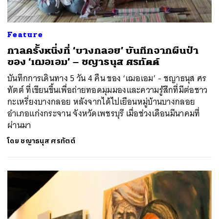
Feature
กาลครั้งหนึ่งที่ ‘บางกลอย’ บันทึกจากผืนป่า
ของ ‘เฌอเอม’ – ชญาธนุส ศรทัตต์
บันทึกการเดินทาง 5 วัน 4 คืน ของ ‘เฌอเอม’ - ชญาธนุส ศร
ทัตต์ ที่เขียนขึ้นเพื่อถ่ายทอดมุมมองและความรู้สึกที่มีต่อชาว
กะเหรี่ยงบางกลอย หลังจากได้ไปเยือนหมู่บ้านบางกลอย
อำเภอแก่งกระจาน จังหวัดเพชรบุรี เมื่อช่วงเดือนมีนาคมที่
ผ่านมา
ค้นหา
โดย
ชญาธนุส ศรทัตต์
SHARE
TWEET
LINE
EMAIL