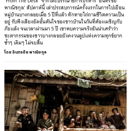
‘From The Desk’ จากโต๊ะบรรณาธิการบริหาร ‘อินทรชัย
พาณิชกุล’ สัปดาห์นี้ เล่าประสบการณ์ครั้งแรกในการไปเยือน
หมู่บ้านบางกลอยเมื่อ 5 ปีที่แล้ว ทักทายไถ่ถามชีวิตความเป็น
อยู่ รับฟังเสียงอัดอั้นตันใจของชาวบ้านในวันที่ต้องเผชิญกับ
ภัยแล้ง จนเวลาผ่านมา 5 ปี เขาพบความจริงอันน่าเศร้าว่า
ชะตากรรมของชาวบางกลอยยังคงวนลูปแห่งความทุกข์ยาก
ซ้ำๆ เดิมๆ ไม่จบสิ้น
โดย
อินทรชัย พาณิชกุล