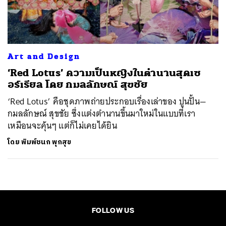
ค้นหา
SHARE
TWEET
LINE
EMAIL
Art and Design
‘Red Lotus’ ความเป็นหญิงในตำนานสุดเซ
อร์เรียล โดย กมลลักษณ์ สุขชัย
‘Red Lotus’ คือชุดภาพถ่ายประกอบเรื่องเล่าของ ปูนปั้น—
กมลลักษณ์ สุขชัย ซึ่งแต่งตำนานขึ้นมาใหม่ในแบบที่เรา
เหมือนจะคุ้นๆ แต่ก็ไม่เคยได้ยิน
โดย
พิมพ์ชนก พุกสุข
FOLLOW US