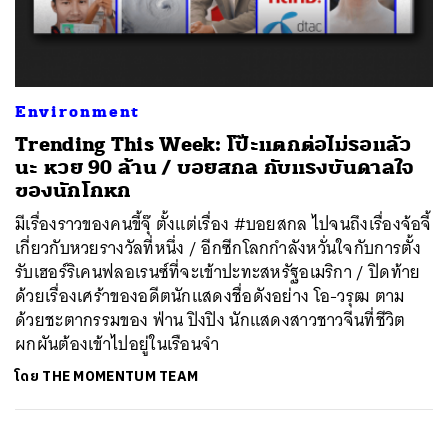
ค้นหา
Environment
SHARE
TWEET
LINE
EMAIL
Trending This Week: โป๊ะแตกต่อไม่รอแล้ว
นะ หวย 90 ล้าน / บอยสกล กับแรงบันดาลใจ
ของนักโกหก
มีเรื่องราวของคนขี้จุ๊ ตั้งแต่เรื่อง #บอยสกล ไปจนถึงเรื่องจ้อจี้
เกี่ยวกับหวยรางวัลที่หนึ่ง / อีกซีกโลกกำลังหวั่นใจกับการตั้ง
รับเฮอร์ริเคนฟลอเรนซ์ที่จะเข้าปะทะสหรัฐอเมริกา / ปิดท้าย
ด้วยเรื่องเศร้าของอดีตนักแสดงชื่อดังอย่าง โอ-วรุฒ ตาม
ด้วยชะตากรรมของ ฟ่าน ปิงปิง นักแสดงสาวชาวจีนที่ชีวิต
ผกผันต้องเข้าไปอยู่ในเรือนจำ
โดย
THE MOMENTUM TEAM