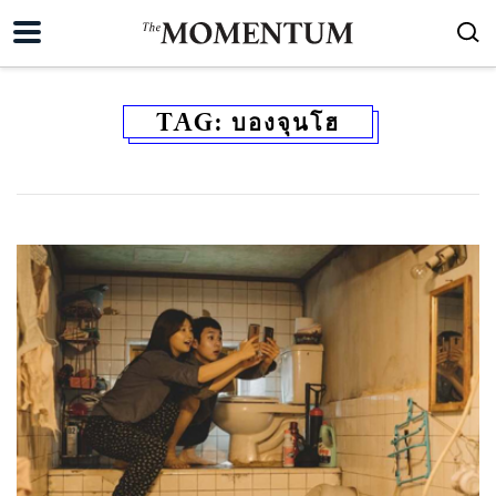
TAG:
บองจุนโฮ