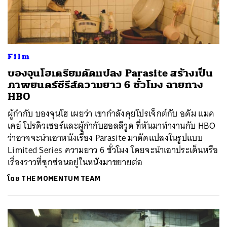
Film
บองจุนโฮเตรียมดัดแปลง Parasite สร้างเป็น
ภาพยนตร์ซีรีส์ความยาว 6 ชั่วโมง ฉายทาง
HBO
ผู้กำกับ บองจุนโฮ เผยว่า เขากำลังคุยโปรเจ็กต์กับ อดัม แมค
เคย์ โปรดิวเซอร์และผู้กำกับฮอลลีวูด ที่หันมาทำงานกับ HBO
ว่าอาจจะนำเอาหนังเรื่อง Parasite มาดัดแปลงในรูปแบบ
Limited Series ความยาว 6 ชั่วโมง โดยจะนำเอาประเด็นหรือ
เรื่องราวที่ซุกซ่อนอยู่ในหนังมาขยายต่อ
โดย
THE MOMENTUM TEAM
ค้นหา
SHARE
TWEET
LINE
EMAIL