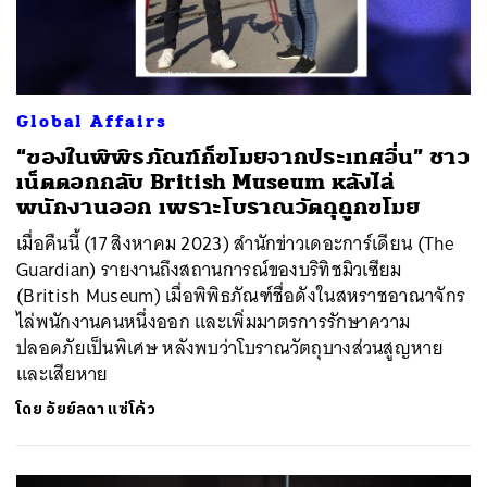
Global Affairs
“ของในพิพิธภัณฑ์ก็ขโมยจากประเทศอื่น” ชาว
เน็ตตอกกลับ British Museum หลังไล่
พนักงานออก เพราะโบราณวัตถุถูกขโมย
เมื่อคืนนี้ (17 สิงหาคม 2023) สำนักข่าวเดอะการ์เดียน (The
Guardian) รายงานถึงสถานการณ์ของบริทิชมิวเซียม
(British Museum) เมื่อพิพิธภัณฑ์ชื่อดังในสหราชอาณาจักร
ไล่พนักงานคนหนึ่งออก และเพิ่มมาตรการรักษาความ
ปลอดภัยเป็นพิเศษ หลังพบว่าโบราณวัตถุบางส่วนสูญหาย
และเสียหาย
โดย
อัยย์ลดา แซ่โค้ว
ค้นหา
SHARE
TWEET
LINE
EMAIL