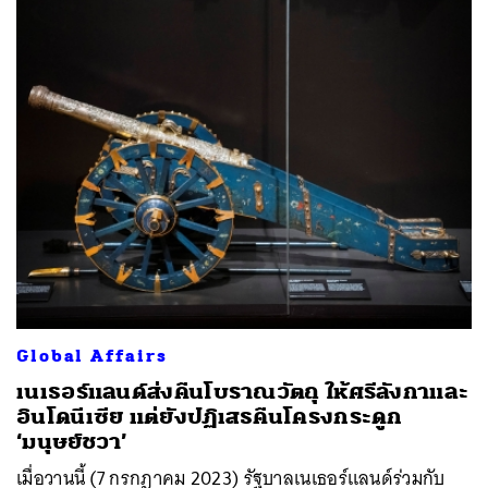
Global Affairs
เนเธอร์แลนด์ส่งคืนโบราณวัตถุ ให้ศรีลังกาและ
อินโดนีเซีย แต่ยังปฏิเสธคืนโครงกระดูก
‘มนุษย์ชวา’
เมื่อวานนี้ (7 กรกฎาคม 2023) รัฐบาลเนเธอร์แลนด์ร่วมกับ