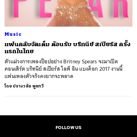
ค้นหา
SHARE
TWEET
LINE
EMAIL
Music
แฟนคลับจัดเต็ม ต้อนรับ บริทนีย์ สเปียร์ส ครั้ง
แรกในไทย
ตัวแม่วงการเพลงป็อปอย่าง Britney Spears จะมาเปิด
คอนเสิร์ต บริทนีย์ สเปียร์ส ไลฟ์ อิน แบงค็อก 2017 งานนี้
แฟนเพลงตัวจริงคงยากจะพลาด
โดย
ปรางวลัย พูลทวี
FOLLOW US