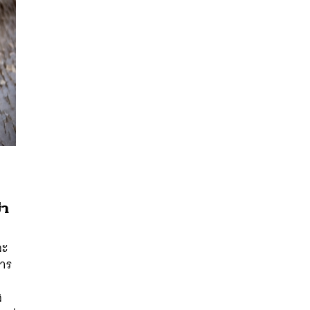
่า
ละ
นหา
การ
SHARE
TWEET
LINE
EMAIL
ส