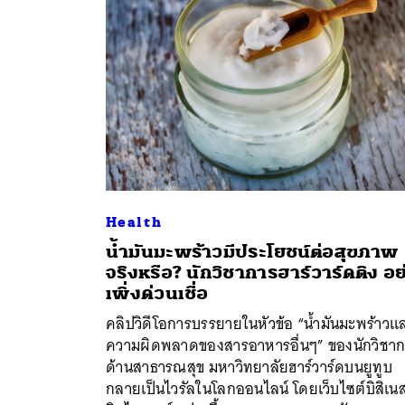
Health
น้ำมันมะพร้าวมีประโยชน์ต่อสุขภาพ
จริงหรือ? นักวิชาการฮาร์วาร์ดติง อย
เพิ่งด่วนเชื่อ
คลิปวิดีโอการบรรยายในหัวข้อ “น้ำมันมะพร้าวแ
ค้
ความผิดพลาดของสารอาหารอื่นๆ” ของนักวิชา
ด้านสาธารณสุข มหาวิทยาลัยฮาร์วาร์ดบนยูทูบ
กลายเป็นไวรัลในโลกออนไลน์ โดยเว็บไซต์บิสิเน