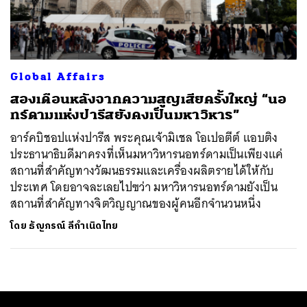
ค้นหา
SHARE
TWEET
LINE
EMAIL
Global Affairs
สองเดือนหลังจากความสูญเสียครั้งใหญ่ “นอ
ทร์ดามแห่งปารีสยังคงเป็นมหาวิหาร”
อาร์คบิชอปแห่งปารีส พระคุณเจ้ามิเชล โอเปอตีต์ แอบติง
ประธานาธิบดีมาครงที่เห็นมหาวิหารนอทร์ดามเป็นเพียงแค่
สถานที่สำคัญทางวัฒนธรรมและเครื่องผลิตรายได้ให้กับ
ประเทศ โดยอาจละเลยไปฃว่า มหาวิหารนอทร์ดามยังเป็น
สถานที่สำคัญทางจิตวิญญาณของผู้คนอีกจำนวนหนึ่ง
โดย
ธัญภรณ์ ลีกำเนิดไทย