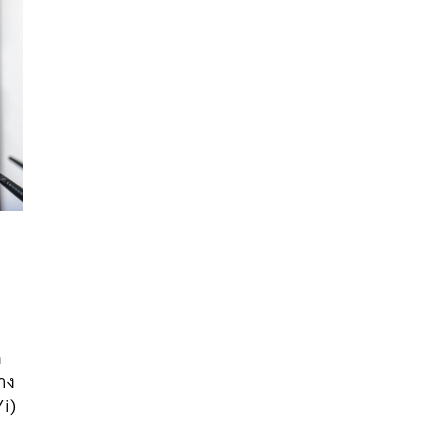
นหา
ศ
SHARE
TWEET
LINE
EMAIL
าง
Yi)