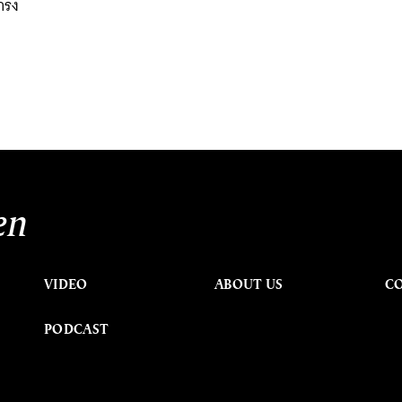
ำรง
en
VIDEO
ABOUT US
C
PODCAST