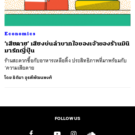
ค้นหา
SHARE
TWEET
LINE
EMAIL
Economics
‘เสียดาย’ เสียงบ่นลำบากใจของเจ้าของร้านมินิ
มาร์ทญี่ปุ่น
ร้านสะดวกซื้อกับอาหารเหลือทิ้ง ประสิทธิภาพที่มาพร้อมกับ
‘ความเสียดาย
โดย
ธิติมา อุรพีพัฒนพงศ์
FOLLOW US