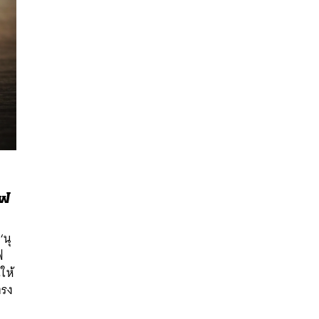
ชฟ
นหา
SHARE
TWEET
LINE
EMAIL
‘นุ
ฟ
ให้
ตรง