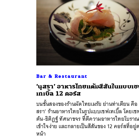
Bar & Restaurant
‘นุสรา’ อาหารไทยแต้มสีสันในแบบเ
ค้
เทเบิ้ล 12 คอร์ส
บนชั้นสองของร้านผัดไทยเมรัย ย่านท่าเตียน คือ 
สรา’ ร้านอาหารไทยในรูปแบบเชฟเทเบิ้ล โดยเช
ต้น-ธิติฏฐ์ ทัศนาขจร ที่ตีความอาหารไทยโบราณ
เข้าใจง่าย และกลายเป็นสีสันของ 12 คอร์สที่อยู่
หน้า