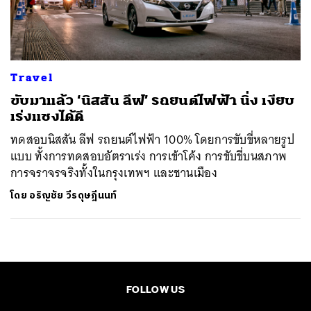
ค้นหา
SHARE
TWEET
LINE
EMAIL
Travel
ขับมาแล้ว ‘นิสสัน ลีฟ’ รถยนต์ไฟฟ้า นิ่ง เงียบ
เร่งแซงได้ดี
ทดสอบนิสสัน ลีฟ รถยนต์ไฟฟ้า 100% โดยการขับขี่หลายรูป
แบบ ทั้งการทดสอบอัตราเร่ง การเข้าโค้ง การขับขี่บนสภาพ
การจราจรจริงทั้งในกรุงเทพฯ และชานเมือง
โดย
อริญชัย วีรดุษฎีนนท์
FOLLOW US