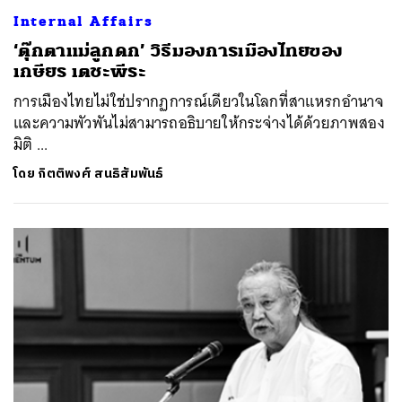
Internal Affairs
‘ตุ๊กตาแม่ลูกดก’ วิธีมองการเมืองไทยของ
เกษียร เตชะพีระ
การเมืองไทยไม่ใช่ปรากฏการณ์เดียวในโลกที่สาแหรกอำนาจ
และความพัวพันไม่สามารถอธิบายให้กระจ่างได้ด้วยภาพสอง
มิติ ...
โดย
กิตติพงศ์ สนธิสัมพันธ์