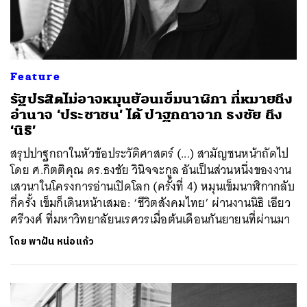
Feature
รัฐปรสิตไม่อาจหมุนย้อนเข็มนาฬิกา ที่หมายถึง
อำนาจ ‘ประชาชน’ ได้ ปาฐกถาจาก ธงชัย ถึง
‘นิธิ’
สรุปปาฐกถาในหัวข้อประวัติศาสตร์ (...) สามัญชนหน้าถัดไป
โดย ศ.กิตติคุณ ดร.ธงชัย วินิจจะกูล อันเป็นส่วนหนึ่งของงาน
เสวนาในโครงการอ่านเปิดโลก (ครั้งที่ 4) หมุนเข็มนาฬิกากลับ
กี่ครั้ง เข็มก็เดินหน้าเสมอ: ‘ชีวิตสังคมไทย’ ผ่านงานนิธิ เอียว
ศรีวงศ์ ที่มหาวิทยาลัยนเรศวรเมื่อต้นเดือนกันยายนที่ผ่านมา
โดย
พาฝัน หน่อแก้ว