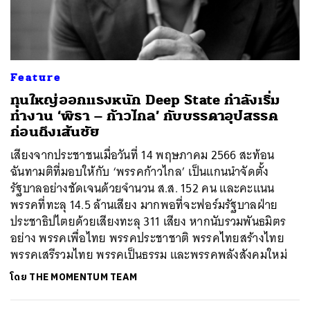
ค้นหา
Feature
SHARE
TWEET
LINE
EMAIL
ทุนใหญ่ออกแรงหนัก Deep State กำลังเริ่ม
ทำงาน ‘พิธา – ก้าวไกล’ กับบรรดาอุปสรรค
ก่อนถึงเส้นชัย
เสียงจากประชาชนเมื่อวันที่ 14 พฤษภาคม 2566 สะท้อน
ฉันทามติที่มอบให้กับ ‘พรรคก้าวไกล’ เป็นแกนนำจัดตั้ง
รัฐบาลอย่างชัดเจนด้วยจำนวน ส.ส. 152 คน และคะแนน
พรรคที่ทะลุ 14.5 ล้านเสียง มากพอที่จะฟอร์มรัฐบาลฝ่าย
ประชาธิปไตยด้วยเสียงทะลุ 311 เสียง หากนับรวมพันธมิตร
อย่าง พรรคเพื่อไทย พรรคประชาชาติ พรรคไทยสร้างไทย
พรรคเสรีรวมไทย พรรคเป็นธรรม และพรรคพลังสังคมใหม่
โดย
THE MOMENTUM TEAM