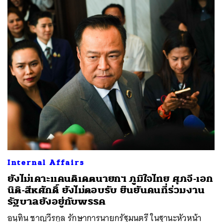
Internal Affairs
ยังไม่เคาะแคนดิเดตนายกฯ ภูมิใจไทย ศุภจี-เอก
นิติ-สีหศักดิ์ ยังไม่ตอบรับ ยืนยันคนที่ร่วมงาน
รัฐบาลยังอยู่กับพรรค
อนุทิน ชาญวีรกูล รักษาการนายกรัฐมนตรี ในฐานะหัวหน้า