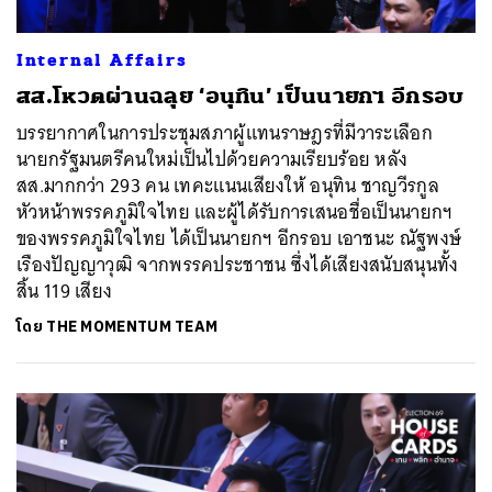
Internal Affairs
สส.โหวตผ่านฉลุย ‘อนุทิน’ เป็นนายกฯ อีกรอบ
บรรยากาศในการประชุมสภาผู้แทนราษฎรที่มีวาระเลือก
นายกรัฐมนตรีคนใหม่เป็นไปด้วยความเรียบร้อย หลัง
สส.มากกว่า 293 คน เทคะแนนเสียงให้ อนุทิน ชาญวีรกูล
หัวหน้าพรรคภูมิใจไทย และผู้ได้รับการเสนอชื่อเป็นนายกฯ
ของพรรคภูมิใจไทย ได้เป็นนายกฯ อีกรอบ เอาชนะ ณัฐพงษ์
เรืองปัญญาวุฒิ จากพรรคประชาชน ซึ่งได้เสียงสนับสนุนทั้ง
สิ้น 119 เสียง
โดย
THE MOMENTUM TEAM