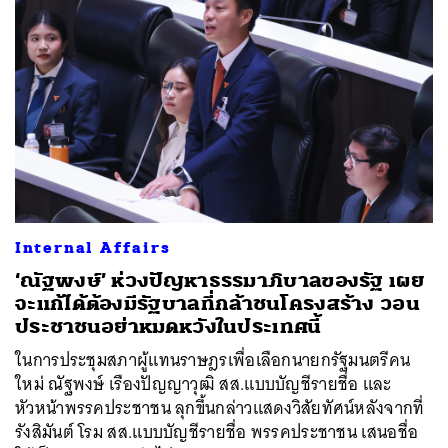
Internal Affairs
‘ณัฐพงษ์’ ห่วงปัญหาธรรมาภิบาลของรัฐ เผย
จะแก้ได้ต้องมีรัฐบาลที่กล้าชนโครงสร้าง วอน
ประชาชนอย่าหมดหวังในประเทศนี้
ในการประชุมสภาผู้แทนราษฎรเพื่อเลือกนายกรัฐมนตรีคน
ใหม่ ณัฐพงษ์ เรืองปัญญาวุฒิ สส.แบบบัญชีรายชื่อ และ
หัวหน้าพรรคประชาชน ลุกขึ้นกล่าวแสดงวิสัยทัศน์หลังจากที่
รังสิมันต์ โรม สส.แบบบัญชีรายชื่อ พรรคประชาชน เสนอชื่อ