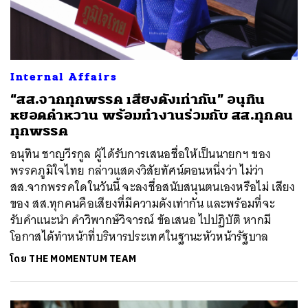
Internal Affairs
“สส.จากทุกพรรค เสียงดังเท่ากัน” อนุทิน
หยอดคำหวาน พร้อมทำงานร่วมกับ สส.ทุกคน
ทุกพรรค
อนุทิน ชาญวีรกูล ผู้ได้รับการเสนอชื่อให้เป็นนายกฯ ของ
พรรคภูมิใจไทย กล่าวแสดงวิสัยทัศน์ตอนหนึ่งว่า ไม่ว่า
สส.จากพรรคใดในวันนี้ จะลงชื่อสนับสนุนตนเองหรือไม่ เสียง
ของ สส.ทุกคนคือเสียงที่มีความดังเท่ากัน และพร้อมที่จะ
รับคำแนะนำ คำวิพากษ์วิจารณ์ ข้อเสนอ ไปปฏิบัติ หากมี
โอกาสได้ทำหน้าที่บริหารประเทศในฐานะหัวหน้ารัฐบาล
โดย
THE MOMENTUM TEAM