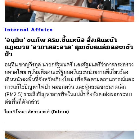
Internal Affairs
‘อนุทิน’ ขนทัพ ครม.ขึ้นเหนือ สั่งเดินหน้า
กฎหมาย ‘อากาศสะอาด’ คุมเข้มคนลักลอบเข้า
ป่า
อนุทิน ชาญวีรกูล นายกรัฐมนตรี และรัฐมนตรีว่าการกระทรวง
มหาดไทย พร้อมทีมคณะรัฐมนตรีและหน่วยงานที่เกี่ยวข้อง
เดินหน้าลงพื้นที่จังหวัดเชียงใหม่ เพื่อติดตามสถานการณ์และ
การแก้ไขปัญหาไฟป่า หมอกควัน และฝุ่นละอองขนาดเล็ก
(PM2.5) รวมถึงปัญหาสารพิษในแม่น้ำ ซึ่งยังคงส่งผลกระทบ
ต่อพื้นที่ดังกล่าว
โดย
วิโรฌา ชัชวาลวงศ์ (Intern)