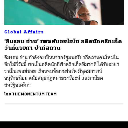
ค้นหา
SHARE
TWEET
LINE
EMAIL
Global Affairs
‘อิมรอน ข่าน’ เพลย์บอยไฮโซ อดีตนักคริกเก็ต
ว่าที่นายกฯ ปากีสถาน
อิมรอน ข่าน กำลังจะเป็นนายกรัฐมนตรีปากีสถานคนใหม่ใน
อีกไม่กี่วันนี้ เขาเป็นอดีตนักกีฬาคริกเก็ตทีมชาติ ได้รับฉายา
ว่าเป็นเพลย์บอย เรียนจบอ็อกซฟอร์ด มีอุดมการณ์
อนุรักษนิยม สนับสนุนกฎหมายชารีอะห์ และเกลียด
สหรัฐอเมริกา
โดย
THE MOMENTUM TEAM