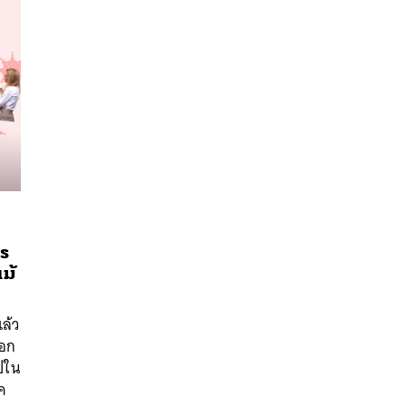
s
ม้
นหา
SHARE
TWEET
LINE
EMAIL
ล้ว
ออก
ไปใน
ุค