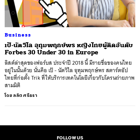
ค้นหา
SHARE
TWEET
LINE
EMAIL
Business
เป้-นัตวิไล อุทุมพฤกษ์พร หญิงไทยผู้ติดอันดับ
Forbes 30 Under 30 in Europe
ลิสต์ล่าสุดของฟอร์บส ประจำปี 2018 นี้ มีรายชื่อของคนไทย
อยู่ในนั้นด้วย นั่นคือ เป้ - นัตวิไล อุทุมพฤกษ์พร สตาร์ตอัป
ไทยที่ก่อตั้ง Trik ที่ให้บริการเทคโนโลยีเกี่ยวกับโดรนถ่ายภาพ
สามมิติ
โดย
ลลิต ศรีธรา
FOLLOW US