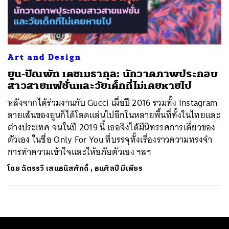
ค้นหา
SHARE
TWEET
LINE
EMAIL
Art and Design
ยูน-ปัณพัท เตชเมธากุล: นักวาดภาพประกอบ
สาวสายแฟชั่นและวัยเด็กที่ไม่เคยหายไป
หลังจากได้ร่วมงานกับ Gucci เมื่อปี 2016 รวมทั้ง Instagram
ลายเส้นของยูนก็ได้โลดแล่นไปอีกในหลายพื้นที่ทั้งในไทยและ
ต่างประเทศ จนในปี 2019 นี้ เธอจึงได้มีนิทรรศการเดี่ยวของ
ตัวเอง ในชื่อ Only For You ที่บรรจุทั้งเรื่องราวความทรงจำ
การทำความเข้าใจและให้อภัยตัวเอง ฯลฯ
โดย
ฉัตรรวี เสนธนิสศักดิ์
,
ธนศิลป์ มีเพียร