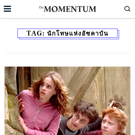
TAG:
นักโทษแห่งอัซคาบัน