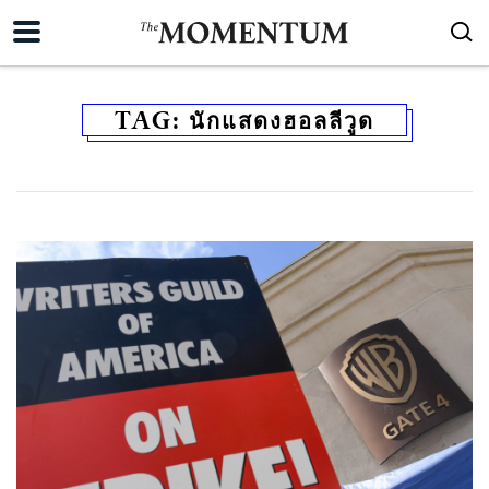
TAG:
นักแสดงฮอลลีวูด