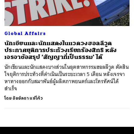
ค้นหา
SHARE
TWEET
LINE
EMAIL
Global Affairs
นักเขียนและนักแสดงในแวดวงฮอลลีวูด
ประกาศยุติการประท้วงเรียกร้องสิทธิ หลัง
เจรจาข้อสรุป ‘สัญญาที่เป็นธรรม’ ได้
นักเขียนและนักแสดงบางส่วนในอุตสาหกรรมฮอลลีวูด ตัดสิน
ใจยุติการประท้วงที่ดำเนินเป็นระยะเวลา 5 เดือน หลังเจรจา
หาทางออกกับสมาพันธ์ผู้ผลิตภาพยนตร์และโทรทัศน์ได้
สำเร็จ
โดย
อัยย์ลดา แซ่โค้ว