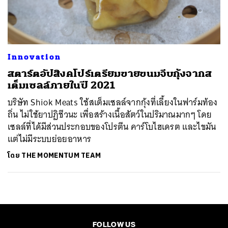
ค้นหา
SHARE
TWEET
LINE
EMAIL
Innovation
สตาร์ตอัปสิงคโปร์เตรียมขายขนมจีบกุ้งจากส
เต็มเซลล์ภายในปี 2021
บริษัท Shiok Meats ใช้สเต็มเซลล์จากกุ้งที่เลี้ยงในฟาร์มท้อง
ถิ่น ไม่ใช้ยาปฏิชีวนะ เพื่อสร้างเนื้อสัตว์ในปริมาณมากๆ โดย
เซลล์ที่ได้มีส่วนประกอบของโปรตีน คาร์โบไฮเดรต และไขมัน
แต่ไม่มีระบบย่อยอาหาร
โดย
THE MOMENTUM TEAM
FOLLOW US