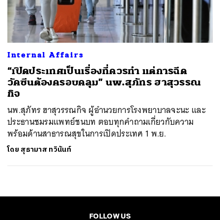
ค้นหา
SHARE
TWEET
LINE
EMAIL
Internal Affairs
“เปิดประเทศเป็นเรื่องที่ควรทำ แต่การฉีด
วัคซีนต้องครอบคลุม” นพ.สุภัทร ฮาสุวรรณ
กิจ
นพ.สุภัทร ฮาสุวรรณกิจ ผู้อำนวยการโรงพยาบาลจะนะ และ
ประธานชมรมแพทย์ชนบท ตอบทุกคำถามเกี่ยวกับความ
พร้อมด้านสาธารณสุขในการเปิดประเทศ 1 พ.ย.
โดย
สุธามาส ทวินันท์
FOLLOW US