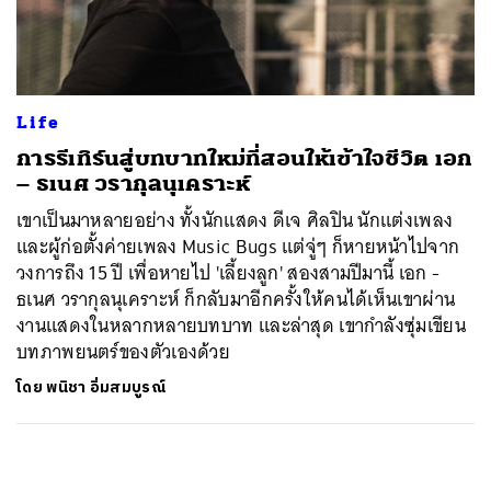
ค้นหา
SHARE
TWEET
LINE
EMAIL
Life
การรีเทิร์นสู่บทบาทใหม่ที่สอนให้เข้าใจชีวิต เอก
– ธเนศ วรากุลนุเคราะห์
เขาเป็นมาหลายอย่าง ทั้งนักแสดง ดีเจ ศิลปิน นักแต่งเพลง
และผู้ก่อตั้งค่ายเพลง Music Bugs แต่จู่ๆ ก็หายหน้าไปจาก
วงการถึง 15 ปี เพื่อหายไป 'เลี้ยงลูก' สองสามปีมานี้ เอก -
ธเนศ วรากุลนุเคราะห์ ก็กลับมาอีกครั้งให้คนได้เห็นเขาผ่าน
งานแสดงในหลากหลายบทบาท และล่าสุด เขากำลังซุ่มเขียน
บทภาพยนตร์ของตัวเองด้วย
โดย
พนิชา อิ่มสมบูรณ์