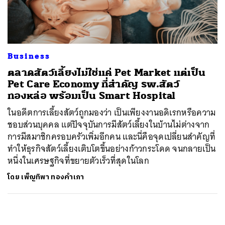
ค้นหา
SHARE
TWEET
LINE
EMAIL
Business
ตลาดสัตว์เลี้ยงไม่ใช่แค่ Pet Market แต่เป็น
Pet Care Economy ที่สำคัญ รพ.สัตว์
ทองหล่อ พร้อมเป็น Smart Hospital
ในอดีตการเลี้ยงสัตว์ถูกมองว่า เป็นเพียงงานอดิเรกหรือความ
ชอบส่วนบุคคล แต่ปัจจุบันการมีสัตว์เลี้ยงในบ้านไม่ต่างจาก
การมีสมาชิกครอบครัวเพิ่มอีกคน และนี่คือจุดเปลี่ยนสำคัญที่
ทำให้ธุรกิจสัตว์เลี้ยงเติบโตขึ้นอย่างก้าวกระโดด จนกลายเป็น
หนึ่งในเศรษฐกิจที่ขยายตัวเร็วที่สุดในโลก
โดย
เพ็ญทิพา ทองคำเภา