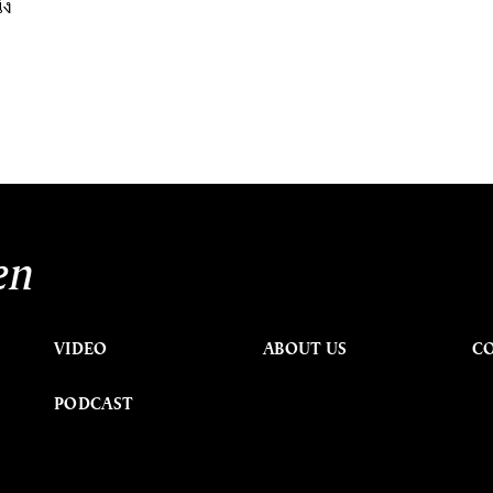
่ง
en
VIDEO
ABOUT US
C
PODCAST