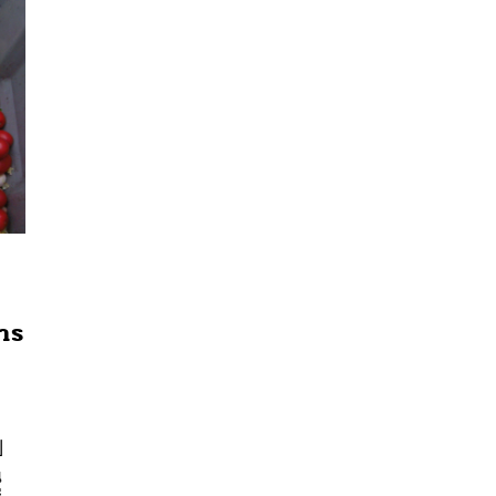
หาร
นหา
ง
SHARE
TWEET
LINE
EMAIL
ี
ณ