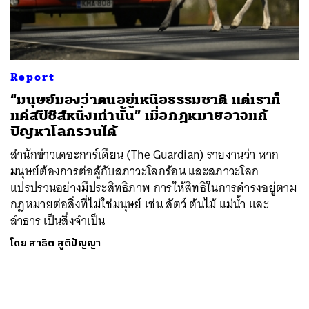
ค้นหา
SHARE
TWEET
LINE
EMAIL
Report
“มนุษย์มองว่าตนอยู่เหนือธรรมชาติ แต่เราก็
แค่สปีชีส์หนึ่งเท่านั้น” เมื่อกฎหมายอาจแก้
ปัญหาโลกรวนได้
สำนักข่าวเดอะการ์เดียน (The Guardian) รายงานว่า หาก
มนุษย์ต้องการต่อสู้กับสภาวะโลกร้อน และสภาวะโลก
แปรปรวนอย่างมีประสิทธิภาพ การให้สิทธิในการดำรงอยู่ตาม
กฎหมายต่อสิ่งที่ไม่ใช่มนุษย์ เช่น สัตว์ ต้นไม้ แม่น้ำ และ
ลำธาร เป็นสิ่งจำเป็น
โดย
สาธิต สูติปัญญา