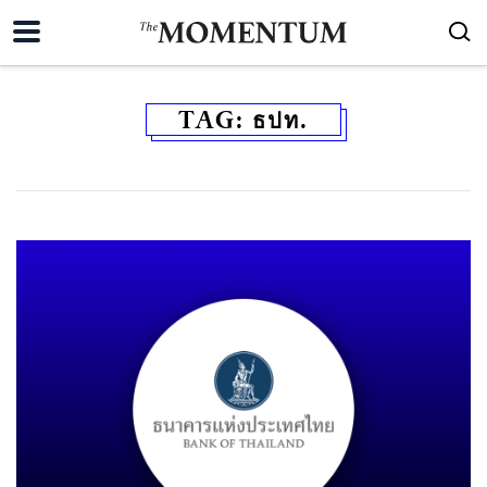
TAG:
ธปท.