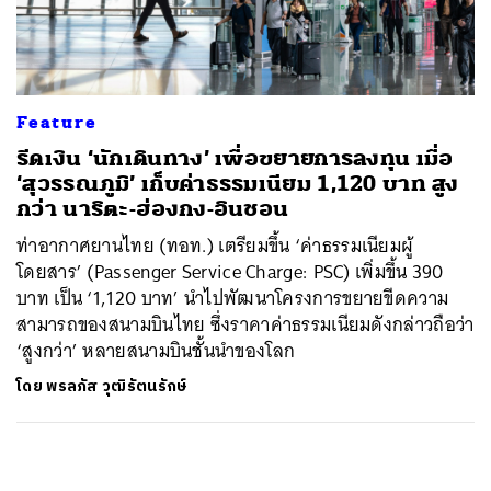
ค้นหา
SHARE
TWEET
LINE
EMAIL
Feature
รีดเงิน ‘นักเดินทาง’ เพื่อขยายการลงทุน เมื่อ
‘สุวรรณภูมิ’ เก็บค่าธรรมเนียม 1,120 บาท สูง
กว่า นาริตะ-ฮ่องกง-อินชอน
ท่าอากาศยานไทย (ทอท.) เตรียมขึ้น ‘ค่าธรรมเนียมผู้
โดยสาร’ (Passenger Service Charge: PSC) เพิ่มขึ้น 390
บาท เป็น ‘1,120 บาท’ นำไปพัฒนาโครงการขยายขีดความ
สามารถของสนามบินไทย ซึ่งราคาค่าธรรมเนียมดังกล่าวถือว่า
‘สูงกว่า’ หลายสนามบินชั้นนำของโลก
โดย
พรลภัส วุฒิรัตนรักษ์