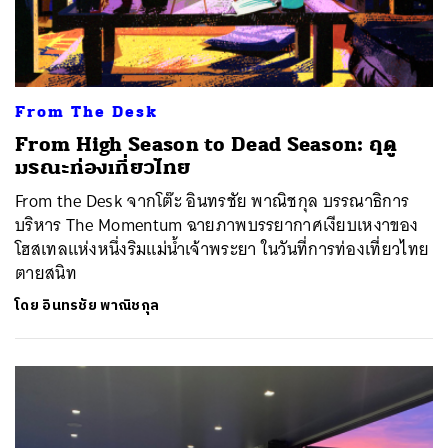
From The Desk
From High Season to Dead Season: ฤดู
มรณะท่องเที่ยวไทย
From the Desk จากโต๊ะ อินทรชัย พาณิชกุล บรรณาธิการ
บริหาร The Momentum ฉายภาพบรรยากาศเงียบเหงาของ
โฮสเทลแห่งหนึ่งริมแม่น้ำเจ้าพระยา ในวันที่การท่องเที่ยวไทย
ตายสนิท
โดย
อินทรชัย พาณิชกุล
ค้นหา
SHARE
TWEET
LINE
EMAIL