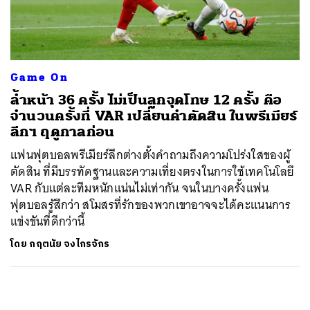
ค้นหา
SHARE
TWEET
LINE
EMAIL
Game On
ล้ำหน้า 36 ครั้ง ไม่เป็นลูกจุดโทษ 12 ครั้ง คือ
จำนวนครั้งที่ VAR เปลี่ยนคำตัดสิน ในพรีเมียร์
ลีกฯ ฤดูกาลก่อน
แฟนฟุตบอลพรีเมียร์ลีกต่างตั้งคำถามถึงความโปร่งใสของผู้
ตัดสิน ที่มีบรรทัดฐานและความเที่ยงตรงในการใช้เทคโนโลยี
VAR กับแต่ละทีมหนักแน่นไม่เท่ากัน จนในบางครั้งแฟน
ฟุตบอลรู้สึกว่า สโมสรที่รักของพวกเขาอาจจะได้คะแนนการ
แข่งขันที่ดีกว่านี้
โดย
กฤตนัย จงไกรจักร