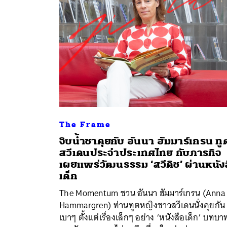
The Frame
จิบน้ำชาคุยกับ อันนา ฮัมมาร์เกรน ทู
สวีเดนประจำประเทศไทย กับภารกิจ
เผยแพร่วัฒนธรรม ‘สวีดิช’ ผ่านหนัง
ค้
เด็ก
The Momentum ชวน อันนา ฮัมมาร์เกรน (Anna
Hammargren) ท่านทูตหญิงชาวสวีเดนนั่งคุยกัน
เบาๆ ตั้งแต่เรื่องเล็กๆ อย่าง ‘หนังสือเด็ก’ บทบา