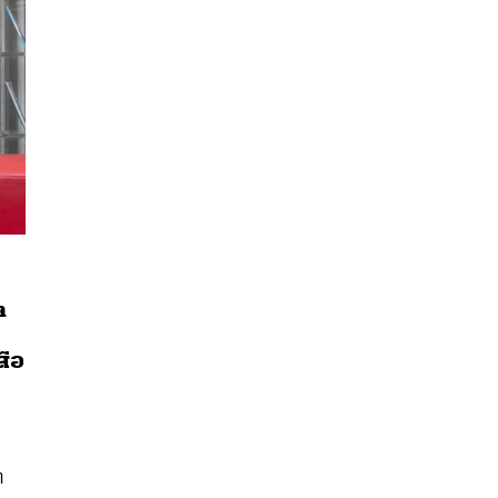
ต
สือ
นหา
SHARE
TWEET
LINE
EMAIL
ท