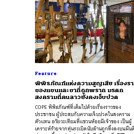
Feature
พิพิธภัณฑ์แห่งความสูญเสีย เรื่องร
ของแขนและขาที่ถูกพราก มรดก
สงครามที่คนลาวยังคงเจ็บปวด
ค้
COPE พิพิธภัณฑ์ที่เต็มไปด้วยเรื่องราวของ
ประชาชน ผู้ประสบกับความเจ็บปวดในสงคราม
ตัวแทน อวัยวะเทียมที่แขวนห้อยมีเจ้าของ เป็นผู้
เคราะห์ร้ายจากทุ่นระเบิดนับล้านถูกทิ้งลงบนผืน