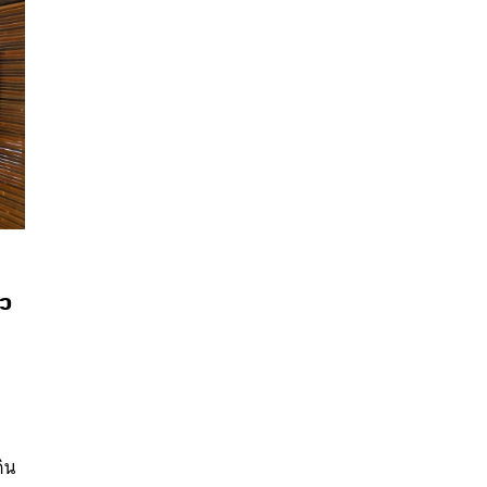
าว
นหา
SHARE
TWEET
LINE
EMAIL
ดิน