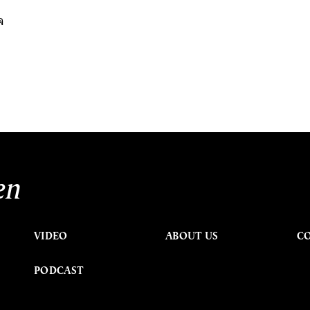
า
จ
en
VIDEO
ABOUT US
C
PODCAST